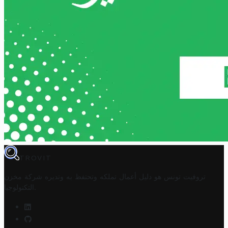
TROVIT
تروفيت تونس هو دليل أعمال تملكه وتحتفظ به وتديره
شركة مخزن
.
التكنولوجيا