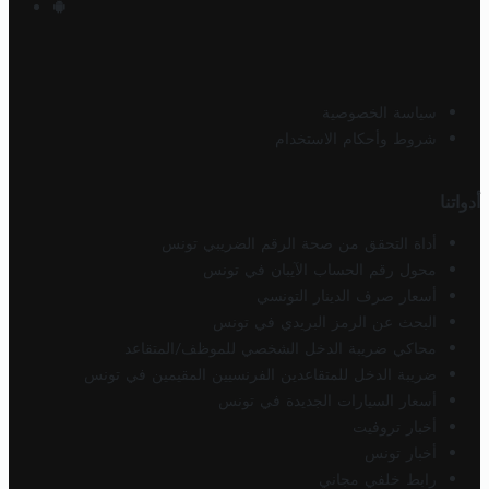
سياسة الخصوصية
شروط وأحكام الاستخدام
أدواتنا
أداة التحقق من صحة الرقم الضريبي تونس
محول رقم الحساب الآيبان في تونس
أسعار صرف الدينار التونسي
البحث عن الرمز البريدي في تونس
محاكي ضريبة الدخل الشخصي للموظف/المتقاعد
ضريبة الدخل للمتقاعدين الفرنسيين المقيمين في تونس
أسعار السيارات الجديدة في تونس
أخبار تروفيت
أخبار تونس
رابط خلفي مجاني