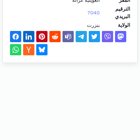
المقر
العويلية غزالة
الترقيم
7040
البريدي
الولاية
بنزرت