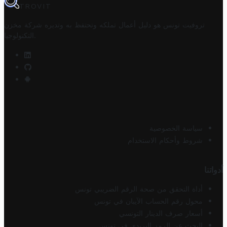
TROVIT
تروفيت تونس هو دليل أعمال تملكه وتحتفظ به وتديره
شركة مخزن
.
التكنولوجيا
سياسة الخصوصية
شروط وأحكام الاستخدام
أدواتنا
أداة التحقق من صحة الرقم الضريبي تونس
محول رقم الحساب الآيبان في تونس
أسعار صرف الدينار التونسي
البحث عن الرمز البريدي في تونس