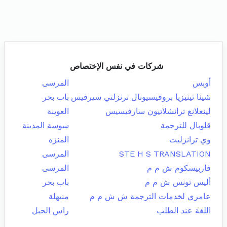
شركات في نفس الإختصاص
أوبس
المرسى
شينا تينيزيا بروفيسيونال ترنزلتي سيرفيس
باب بحر
لينغلانغ ترانشلاتيون سارفيسيس
العوينة
قلوبال للترجمة
سوسة المدينة
وي ترانزليت
المنزه
STE H S TRANSLATION
المرسى
فاربيسكوم ش م م
المرسى
أليس تونس ش م م
باب بحر
عامري لخدمات الترجمة ش ش م م
منيهلة
اللغة عند الطلب
راس الجبل