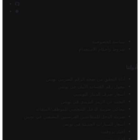
سياسة الخصوصية
شروط وأحكام الاستخدام
أدواتنا
أداة التحقق من صحة الرقم الضريبي تونس
محول رقم الحساب الآيبان في تونس
أسعار صرف الدينار التونسي
البحث عن الرمز البريدي في تونس
محاكي ضريبة الدخل الشخصي للموظف/المتقاعد
ضريبة الدخل للمتقاعدين الفرنسيين المقيمين في تونس
أسعار السيارات الجديدة في تونس
أخبار تروفيت
أخبار تونس