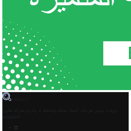
TROVIT
تروفيت تونس هو دليل أعمال تملكه وتحتفظ به وتديره
شركة مخزن
.
التكنولوجيا