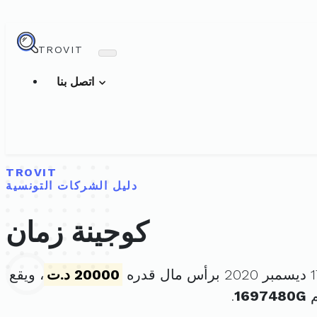
TROVIT
اتصل بنا
TROVIT
دليل الشركات التونسية
كوجينة زمان
20000 د.ت
، ويقع
م
1697480G
.