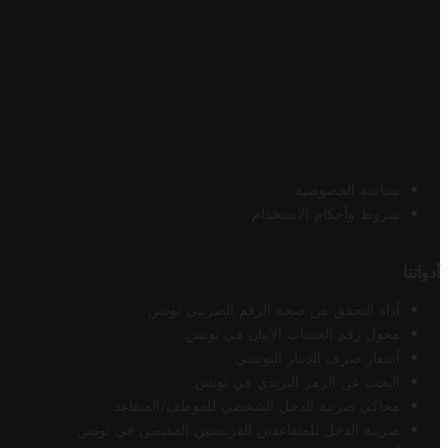
سياسة الخصوصية
شروط وأحكام الاستخدام
أدواتنا
أداة التحقق من صحة الرقم الضريبي تونس
محول رقم الحساب الآيبان في تونس
أسعار صرف الدينار التونسي
البحث عن الرمز البريدي في تونس
محاكي ضريبة الدخل الشخصي للموظف/المتقاعد
ضريبة الدخل للمتقاعدين الفرنسيين المقيمين في تونس