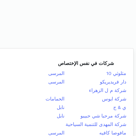
شركات في نفس الإختصاص
مثلوثي 10
المرسى
دار فريديريكو
المرسى
شركة م ل الزهراء
شركة ايوس
الحمامات
ي & ج
نابل
شركة مرحبا شي حبيبو
نابل
شركة المهدى للتنمية السياحية
مافوصا كافيه
المرسى