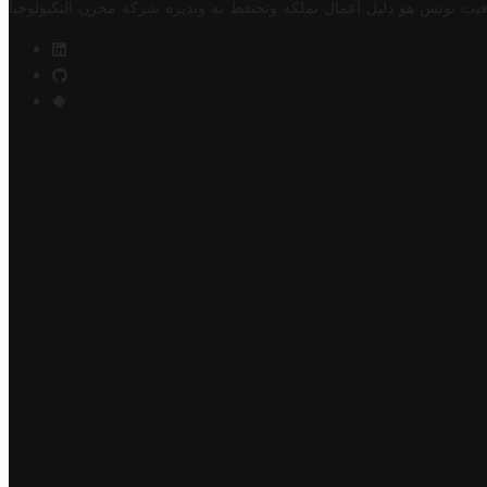
فيت تونس هو دليل أعمال تملكه وتحتفظ به وتديره
شركة مخزن التكنولوجيا