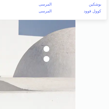
بوشكين
المرسى
كوول فوود
المرسى