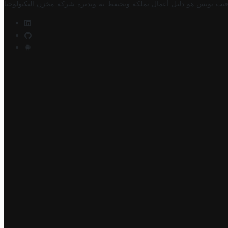
فيت تونس هو دليل أعمال تملكه وتحتفظ به وتديره
شركة مخزن التكنولوجيا