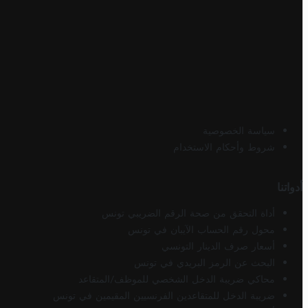
سياسة الخصوصية
شروط وأحكام الاستخدام
أدواتنا
أداة التحقق من صحة الرقم الضريبي تونس
محول رقم الحساب الآيبان في تونس
أسعار صرف الدينار التونسي
البحث عن الرمز البريدي في تونس
محاكي ضريبة الدخل الشخصي للموظف/المتقاعد
ضريبة الدخل للمتقاعدين الفرنسيين المقيمين في تونس