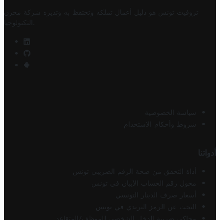
تروفيت تونس هو دليل أعمال تملكه وتحتفظ به وتديره
شركة مخزن
.
التكنولوجيا
سياسة الخصوصية
شروط وأحكام الاستخدام
أدواتنا
أداة التحقق من صحة الرقم الضريبي تونس
محول رقم الحساب الآيبان في تونس
أسعار صرف الدينار التونسي
البحث عن الرمز البريدي في تونس
محاكي ضريبة الدخل الشخصي للموظف/المتقاعد