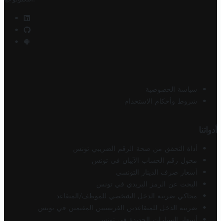
سياسة الخصوصية
شروط وأحكام الاستخدام
أدواتنا
أداة التحقق من صحة الرقم الضريبي تونس
محول رقم الحساب الآيبان في تونس
أسعار صرف الدينار التونسي
البحث عن الرمز البريدي في تونس
محاكي ضريبة الدخل الشخصي للموظف/المتقاعد
ضريبة الدخل للمتقاعدين الفرنسيين المقيمين في تونس
أسعار السيارات الجديدة في تونس