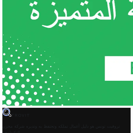
TROVIT
تروفيت تونس هو دليل أعمال تملكه وتحتفظ به وتديره
شركة مخزن
.
التكنولوجيا