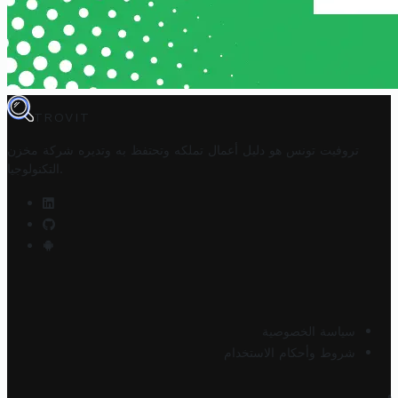
TROVIT
تروفيت تونس هو دليل أعمال تملكه وتحتفظ به وتديره
شركة مخزن
.
التكنولوجيا
سياسة الخصوصية
شروط وأحكام الاستخدام