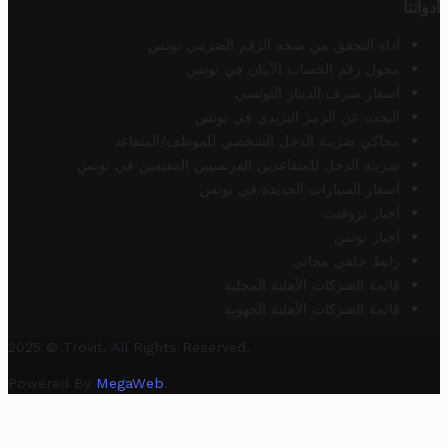
أدواتنا
أداة التحقق من صحة الرقم الضريبي تونس
محول رقم الحساب الآيبان في تونس
أسعار صرف الدينار التونسي
البحث عن الرمز البريدي في تونس
محاكي ضريبة الدخل الشخصي للموظف/المتقاعد
ضريبة الدخل للمتقاعدين الفرنسيين المقيمين في تونس
أسعار السيارات الجديدة في تونس
أخبار تروفيت
أخبار تونس
رابط خلفي مجاني
قائمة الشركات الأهلية المحلية
قائمة الشركات الأهلية الجهوية
2025 © Trovit. All Rights Reserved.
Powered By
MegaWeb
.