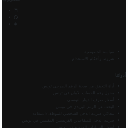
سياسة الخصوصية
شروط وأحكام الاستخدام
أدواتنا
أداة التحقق من صحة الرقم الضريبي تونس
محول رقم الحساب الآيبان في تونس
أسعار صرف الدينار التونسي
البحث عن الرمز البريدي في تونس
محاكي ضريبة الدخل الشخصي للموظف/المتقاعد
ضريبة الدخل للمتقاعدين الفرنسيين المقيمين في تونس
أسعار السيارات الجديدة في تونس