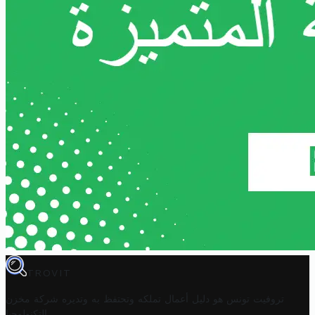
TROVIT
تروفيت تونس هو دليل أعمال تملكه وتحتفظ به وتديره
شركة مخزن
.
التكنولوجيا