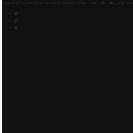
فيت تونس هو دليل أعمال تملكه وتحتفظ به وتديره
شركة مخزن التكنولوجيا