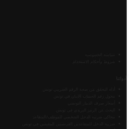
سياسة الخصوصية
شروط وأحكام الاستخدام
أدواتنا
أداة التحقق من صحة الرقم الضريبي تونس
محول رقم الحساب الآيبان في تونس
أسعار صرف الدينار التونسي
البحث عن الرمز البريدي في تونس
محاكي ضريبة الدخل الشخصي للموظف/المتقاعد
ضريبة الدخل للمتقاعدين الفرنسيين المقيمين في تونس