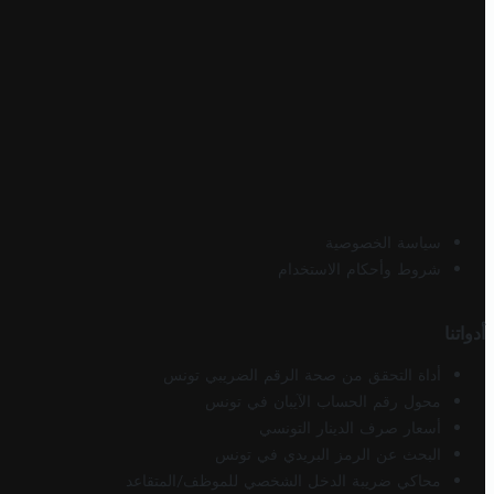
سياسة الخصوصية
شروط وأحكام الاستخدام
أدواتنا
أداة التحقق من صحة الرقم الضريبي تونس
محول رقم الحساب الآيبان في تونس
أسعار صرف الدينار التونسي
البحث عن الرمز البريدي في تونس
محاكي ضريبة الدخل الشخصي للموظف/المتقاعد