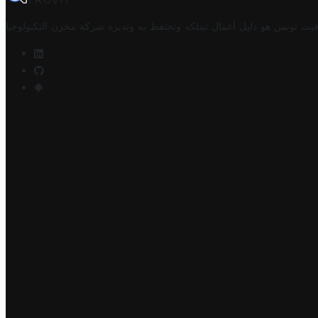
TROVIT
فيت تونس هو دليل أعمال تملكه وتحتفظ به وتديره
شركة مخزن التكنولوجيا