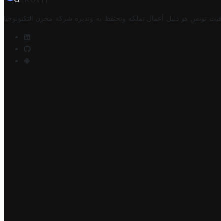
TROVIT
فيت تونس هو دليل أعمال تملكه وتحتفظ به وتديره
شركة مخزن التكنولوجيا