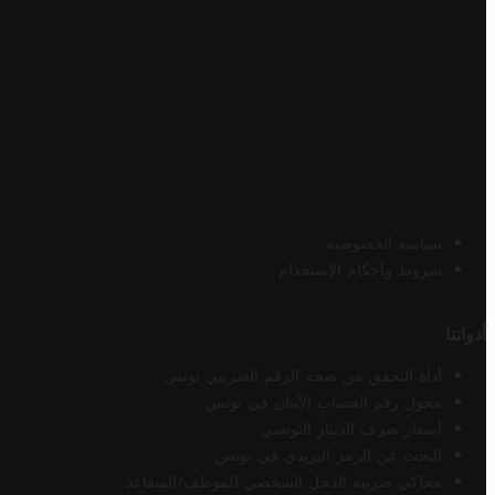
سياسة الخصوصية
شروط وأحكام الاستخدام
أدواتنا
أداة التحقق من صحة الرقم الضريبي تونس
محول رقم الحساب الآيبان في تونس
أسعار صرف الدينار التونسي
البحث عن الرمز البريدي في تونس
محاكي ضريبة الدخل الشخصي للموظف/المتقاعد