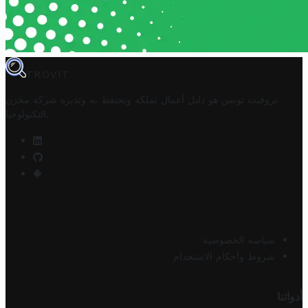
TROVIT
تروفيت تونس هو دليل أعمال تملكه وتحتفظ به وتديره
شركة مخزن
.
التكنولوجيا
سياسة الخصوصية
شروط وأحكام الاستخدام
أدواتنا