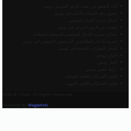
أداة التحقق من صحة الرقم الضريبي تونس
محول رقم الحساب الآيبان في تونس
أسعار صرف الدينار التونسي
البحث عن الرمز البريدي في تونس
محاكي ضريبة الدخل الشخصي للموظف/المتقاعد
ضريبة الدخل للمتقاعدين الفرنسيين المقيمين في تونس
أسعار السيارات الجديدة في تونس
أخبار تروفيت
أخبار تونس
رابط خلفي مجاني
قائمة الشركات الأهلية المحلية
قائمة الشركات الأهلية الجهوية
2025 © Trovit. All Rights Reserved.
Powered By
MegaWeb
.