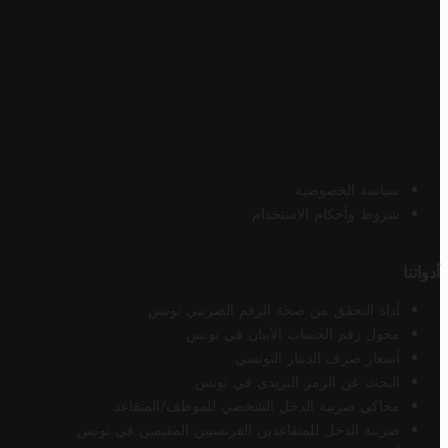
سياسة الخصوصية
شروط وأحكام الاستخدام
أدواتنا
أداة التحقق من صحة الرقم الضريبي تونس
محول رقم الحساب الآيبان في تونس
أسعار صرف الدينار التونسي
البحث عن الرمز البريدي في تونس
محاكي ضريبة الدخل الشخصي للموظف/المتقاعد
ضريبة الدخل للمتقاعدين الفرنسيين المقيمين في تونس