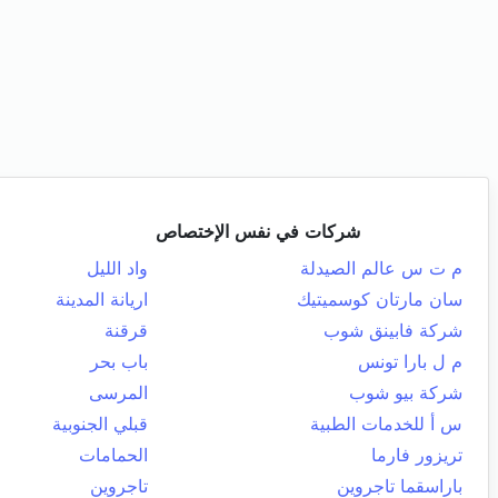
شركات في نفس الإختصاص
م ت س عالم الصيدلة
واد الليل
سان مارتان كوسميتيك
اريانة المدينة
شركة فابينق شوب
قرقنة
م ل بارا تونس
باب بحر
شركة بيو شوب
المرسى
س أ للخدمات الطبية
قبلي الجنوبية
تريزور فارما
الحمامات
باراسقما تاجروين
تاجروين