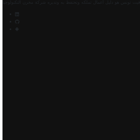
فيت تونس هو دليل أعمال تملكه وتحتفظ به وتديره
شركة مخزن التكنولوجيا