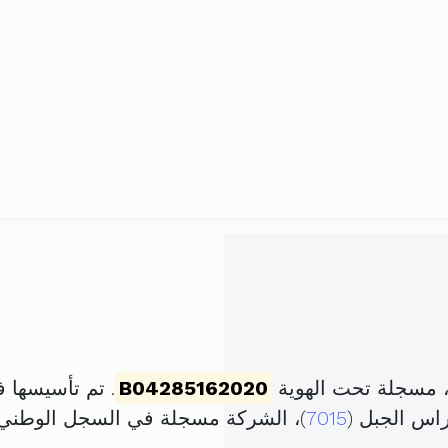
، مسجلة تحت الهوية
B04285162020
. تم تأسيسها في 9 نوفمبر 2020 برأس 
اس الجبل (
7015
)، الشركة مسجلة في السجل الوطن