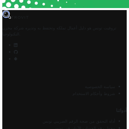
TROVIT
تروفيت تونس هو دليل أعمال تملكه وتحتفظ به وتديره
شركة مخزن
.
التكنولوجيا
سياسة الخصوصية
شروط وأحكام الاستخدام
أدواتنا
أداة التحقق من صحة الرقم الضريبي تونس
محول رقم الحساب الآيبان في تونس