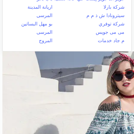
شركة بارلا
اريانة المدينة
سيترونادا ش ذ م م
المرسى
شركة توفري
بو مهل البساتين
مى مى جويس
المرسى
م جاد خدمات
المروج