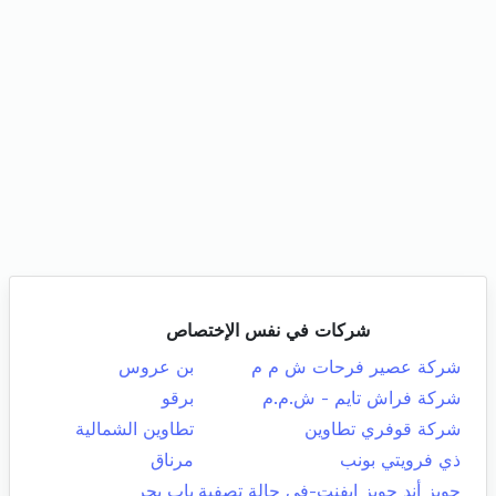
شركات في نفس الإختصاص
شركة عصير فرحات ش م م
بن عروس
شركة فراش تايم - ش.م.م
برقو
شركة قوفري تطاوين
تطاوين الشمالية
ذي فرويتي بونب
مرناق
جويز أند جويز إيفنت-في حالة تصفية
باب بحر