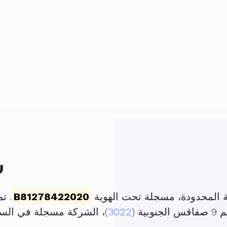
ش
 المحدودة، مسجلة تحت الهوية
B81278422020
. تم تأ
ة (
3022
)، الشركة مسجلة في ال