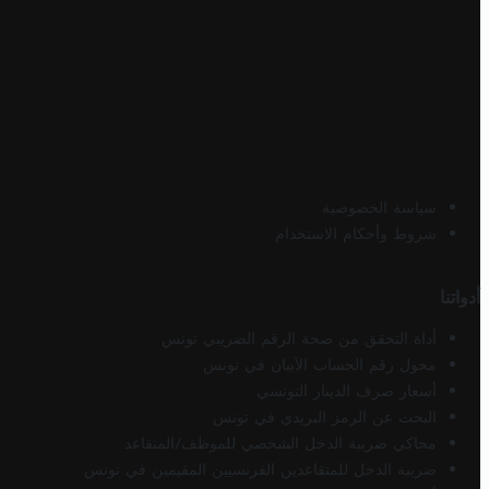
سياسة الخصوصية
شروط وأحكام الاستخدام
أدواتنا
أداة التحقق من صحة الرقم الضريبي تونس
محول رقم الحساب الآيبان في تونس
أسعار صرف الدينار التونسي
البحث عن الرمز البريدي في تونس
محاكي ضريبة الدخل الشخصي للموظف/المتقاعد
ضريبة الدخل للمتقاعدين الفرنسيين المقيمين في تونس