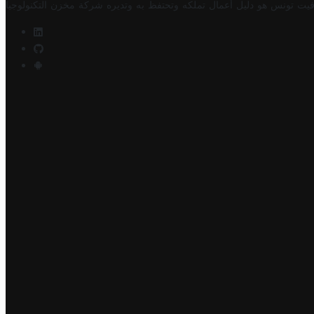
فيت تونس هو دليل أعمال تملكه وتحتفظ به وتديره
شركة مخزن التكنولوجيا