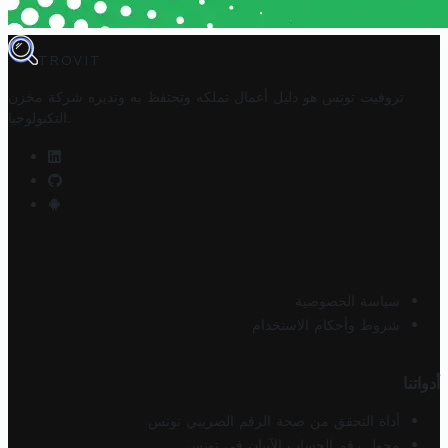
TROVIT
تروفيت تونس هو دليل أعمال تملكه وتحتفظ به وتديره
شركة مخزن
.
التكنولوجيا
سياسة الخصوصية
شروط وأحكام الاستخدام
أدواتنا
أداة التحقق من صحة الرقم الضريبي تونس
محول رقم الحساب الآيبان في تونس