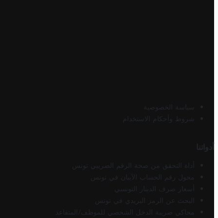
سياسة الخصوصية
شروط وأحكام الاستخدام
أدواتنا
أداة التحقق من صحة الرقم الضريبي تونس
محول رقم الحساب الآيبان في تونس
أسعار صرف الدينار التونسي
البحث عن الرمز البريدي في تونس
محاكي ضريبة الدخل الشخصي للموظف/المتقاعد