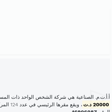
أ.أ.ت.م. الصناعية هي شركة الشخص الواحد ذات المس
20000 د.ت
، ويقع مقرها الرئيسي في عدد 124 المركب التجاري بتزرت سنتر بنزرت الشمالية (