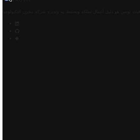
TROVIT
فيت تونس هو دليل أعمال تملكه وتحتفظ به وتديره
شركة مخزن التكنولوجيا