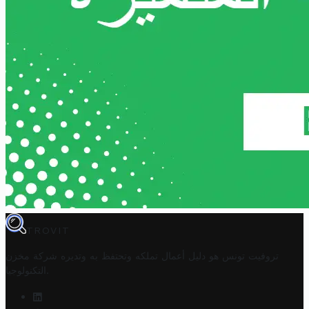
TROVIT
تروفيت تونس هو دليل أعمال تملكه وتحتفظ به وتديره
شركة مخزن
.
التكنولوجيا