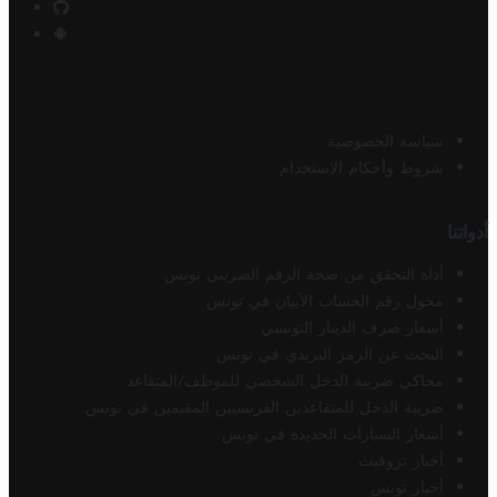
سياسة الخصوصية
شروط وأحكام الاستخدام
أدواتنا
أداة التحقق من صحة الرقم الضريبي تونس
محول رقم الحساب الآيبان في تونس
أسعار صرف الدينار التونسي
البحث عن الرمز البريدي في تونس
محاكي ضريبة الدخل الشخصي للموظف/المتقاعد
ضريبة الدخل للمتقاعدين الفرنسيين المقيمين في تونس
أسعار السيارات الجديدة في تونس
أخبار تروفيت
أخبار تونس