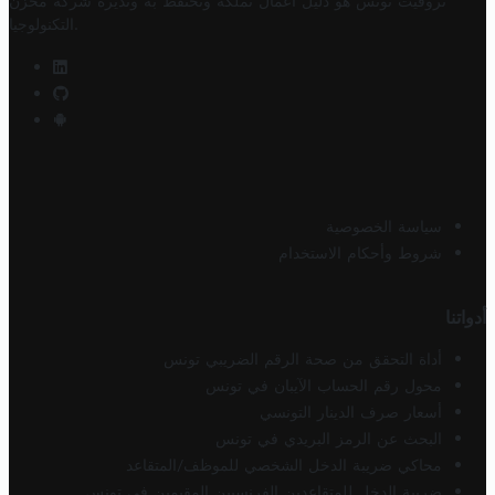
تروفيت تونس هو دليل أعمال تملكه وتحتفظ به وتديره
شركة مخزن
.
التكنولوجيا
سياسة الخصوصية
شروط وأحكام الاستخدام
أدواتنا
أداة التحقق من صحة الرقم الضريبي تونس
محول رقم الحساب الآيبان في تونس
أسعار صرف الدينار التونسي
البحث عن الرمز البريدي في تونس
محاكي ضريبة الدخل الشخصي للموظف/المتقاعد
ضريبة الدخل للمتقاعدين الفرنسيين المقيمين في تونس