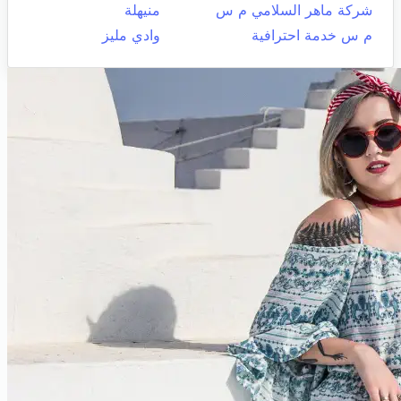
شركة ماهر السلامي م س
منيهلة
م س خدمة احترافية
وادي مليز