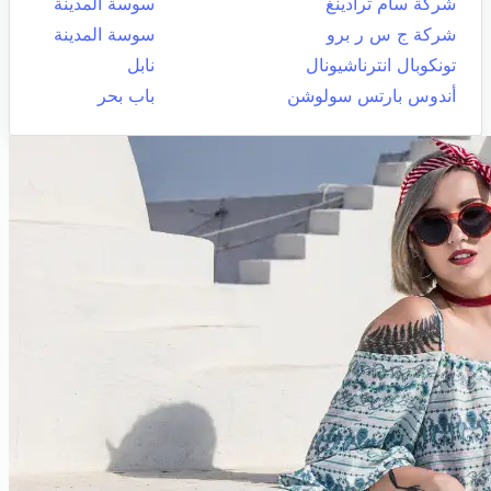
شركة سام ترادينغ
سوسة المدينة
شركة ج س ر برو
سوسة المدينة
تونكوبال انترناشيونال
نابل
أندوس بارتس سولوشن
باب بحر