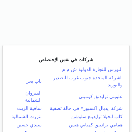
شركات في نفس الإختصاص
النورس للتجارة الدولية ش م م
ااشركة المتحدة جنوب غرب للتصدير
باب بحر
والتوريد
القيروان
علويني ترايدنق كومبني
الشمالية
شركة ايديال اكسبور* في حالة تصفية
ساقية الزيت
كاب انجيلا ترايدينغ سلوشن
بنزرت الشمالية
همامي ترادينق كمباني هتس
سيدي حسين