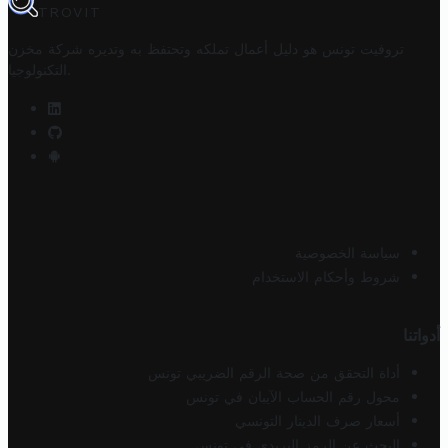
TROVIT
تروفيت تونس هو دليل أعمال تملكه وتحتفظ به وتديره
شركة مخزن
.
التكنولوجيا
سياسة الخصوصية
شروط وأحكام الاستخدام
أدواتنا
أداة التحقق من صحة الرقم الضريبي تونس
محول رقم الحساب الآيبان في تونس
أسعار صرف الدينار التونسي
البحث عن الرمز البريدي في تونس