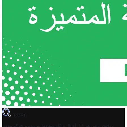
TROVIT
تروفيت تونس هو دليل أعمال تملكه وتحتفظ به وتديره
شركة مخزن