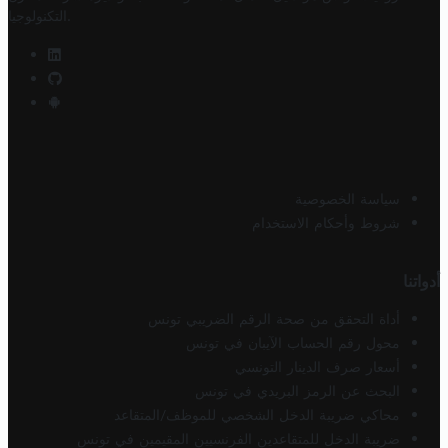
.
التكنولوجيا
سياسة الخصوصية
شروط وأحكام الاستخدام
أدواتنا
أداة التحقق من صحة الرقم الضريبي تونس
محول رقم الحساب الآيبان في تونس
أسعار صرف الدينار التونسي
البحث عن الرمز البريدي في تونس
محاكي ضريبة الدخل الشخصي للموظف/المتقاعد
ضريبة الدخل للمتقاعدين الفرنسيين المقيمين في تونس