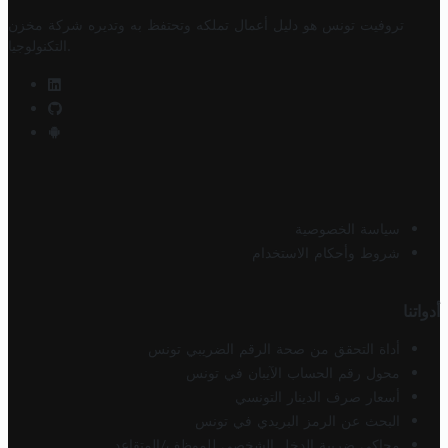
تروفيت تونس هو دليل أعمال تملكه وتحتفظ به وتديره
شركة مخزن
.
التكنولوجيا
سياسة الخصوصية
شروط وأحكام الاستخدام
أدواتنا
أداة التحقق من صحة الرقم الضريبي تونس
محول رقم الحساب الآيبان في تونس
أسعار صرف الدينار التونسي
البحث عن الرمز البريدي في تونس
محاكي ضريبة الدخل الشخصي للموظف/المتقاعد