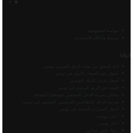
سياسة الخصوصية
شروط وأحكام الاستخدام
أدواتنا
أداة التحقق من صحة الرقم الضريبي تونس
محول رقم الحساب الآيبان في تونس
أسعار صرف الدينار التونسي
البحث عن الرمز البريدي في تونس
محاكي ضريبة الدخل الشخصي للموظف/المتقاعد
ضريبة الدخل للمتقاعدين الفرنسيين المقيمين في تونس
أسعار السيارات الجديدة في تونس
أخبار تروفيت
أخبار تونس
رابط خلفي مجاني