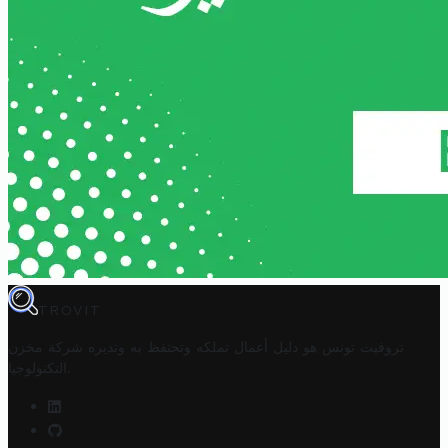
TROVIT
تروفيت تونس هو دليل أعمال تملكه وتحتفظ به وتديره
شركة مخزن
.
التكنولوجيا