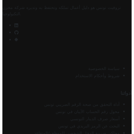
تروفيت تونس هو دليل أعمال تملكه وتحتفظ به وتديره
شركة مخزن
.
التكنولوجيا
سياسة الخصوصية
شروط وأحكام الاستخدام
أدواتنا
أداة التحقق من صحة الرقم الضريبي تونس
محول رقم الحساب الآيبان في تونس
أسعار صرف الدينار التونسي
البحث عن الرمز البريدي في تونس
محاكي ضريبة الدخل الشخصي للموظف/المتقاعد