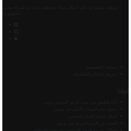
تروفيت تونس هو دليل أعمال تملكه وتحتفظ به وتديره
شركة مخزن
.
التكنولوجيا
سياسة الخصوصية
شروط وأحكام الاستخدام
أدواتنا
أداة التحقق من صحة الرقم الضريبي تونس
محول رقم الحساب الآيبان في تونس
أسعار صرف الدينار التونسي
البحث عن الرمز البريدي في تونس
محاكي ضريبة الدخل الشخصي للموظف/المتقاعد