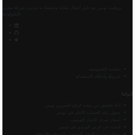
تروفيت تونس هو دليل أعمال تملكه وتحتفظ به وتديره
شركة مخزن
.
التكنولوجيا
سياسة الخصوصية
شروط وأحكام الاستخدام
أدواتنا
أداة التحقق من صحة الرقم الضريبي تونس
محول رقم الحساب الآيبان في تونس
أسعار صرف الدينار التونسي
البحث عن الرمز البريدي في تونس
محاكي ضريبة الدخل الشخصي للموظف/المتقاعد