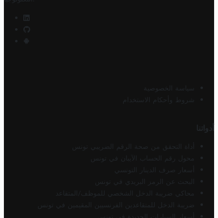
سياسة الخصوصية
شروط وأحكام الاستخدام
أدواتنا
أداة التحقق من صحة الرقم الضريبي تونس
محول رقم الحساب الآيبان في تونس
أسعار صرف الدينار التونسي
البحث عن الرمز البريدي في تونس
محاكي ضريبة الدخل الشخصي للموظف/المتقاعد
ضريبة الدخل للمتقاعدين الفرنسيين المقيمين في تونس
أسعار السيارات الجديدة في تونس