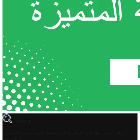
TROVIT
تروفيت تونس هو دليل أعمال تملكه وتحتفظ به وتديره
شركة مخزن
.
التكنولوجيا