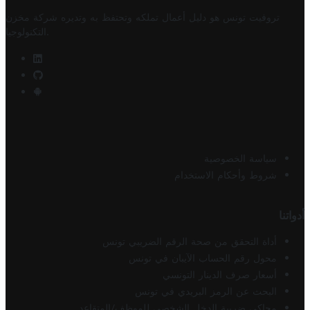
تروفيت تونس هو دليل أعمال تملكه وتحتفظ به وتديره
شركة مخزن
.
التكنولوجيا
سياسة الخصوصية
شروط وأحكام الاستخدام
أدواتنا
أداة التحقق من صحة الرقم الضريبي تونس
محول رقم الحساب الآيبان في تونس
أسعار صرف الدينار التونسي
البحث عن الرمز البريدي في تونس
محاكي ضريبة الدخل الشخصي للموظف/المتقاعد