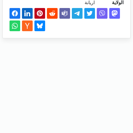
الولاية
اريانة