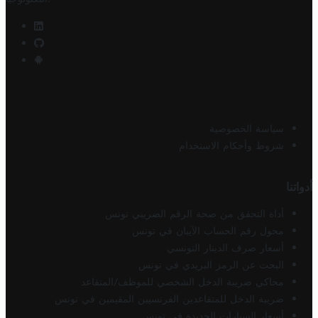
سياسة الخصوصية
شروط وأحكام الاستخدام
أدواتنا
أداة التحقق من صحة الرقم الضريبي تونس
محول رقم الحساب الآيبان في تونس
أسعار صرف الدينار التونسي
البحث عن الرمز البريدي في تونس
محاكي ضريبة الدخل الشخصي للموظف/المتقاعد
ضريبة الدخل للمتقاعدين الفرنسيين المقيمين في تونس
أسعار السيارات الجديدة في تونس