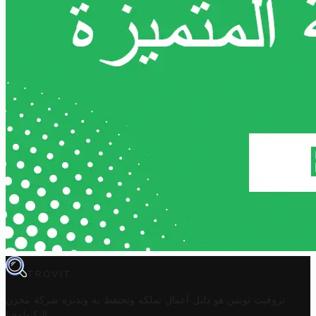
TROVIT
تروفيت تونس هو دليل أعمال تملكه وتحتفظ به وتديره
شركة مخزن
.
التكنولوجيا