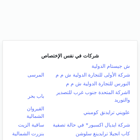
شركات في نفس الإختصاص
ش جيستام الدولية
شركة الأولى للتجارة الدولية ش م م
المرسى
النورس للتجارة الدولية ش م م
ااشركة المتحدة جنوب غرب للتصدير
باب بحر
والتوريد
القيروان
علويني ترايدنق كومبني
الشمالية
شركة ايديال اكسبور* في حالة تصفية
ساقية الزيت
كاب انجيلا ترايدينغ سلوشن
بنزرت الشمالية