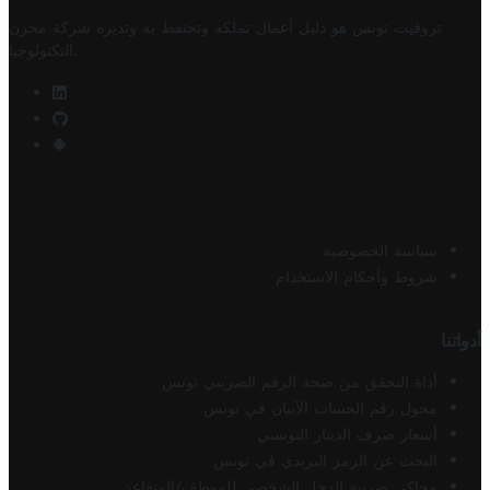
تروفيت تونس هو دليل أعمال تملكه وتحتفظ به وتديره
شركة مخزن
.
التكنولوجيا
سياسة الخصوصية
شروط وأحكام الاستخدام
أدواتنا
أداة التحقق من صحة الرقم الضريبي تونس
محول رقم الحساب الآيبان في تونس
أسعار صرف الدينار التونسي
البحث عن الرمز البريدي في تونس
محاكي ضريبة الدخل الشخصي للموظف/المتقاعد