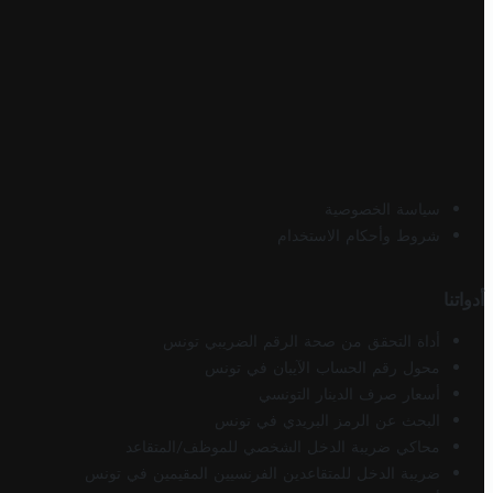
سياسة الخصوصية
شروط وأحكام الاستخدام
أدواتنا
أداة التحقق من صحة الرقم الضريبي تونس
محول رقم الحساب الآيبان في تونس
أسعار صرف الدينار التونسي
البحث عن الرمز البريدي في تونس
محاكي ضريبة الدخل الشخصي للموظف/المتقاعد
ضريبة الدخل للمتقاعدين الفرنسيين المقيمين في تونس