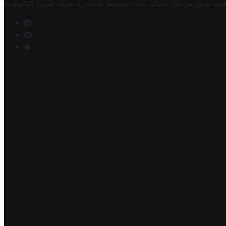
فيت تونس هو دليل أعمال تملكه وتحتفظ به وتديره
شركة مخزن التكنولوجيا