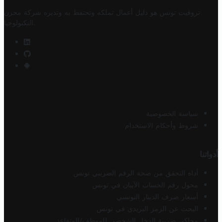
تروفيت تونس هو دليل أعمال تملكه وتحتفظ به وتديره
شركة مخزن
.
التكنولوجيا
سياسة الخصوصية
شروط وأحكام الاستخدام
أدواتنا
أداة التحقق من صحة الرقم الضريبي تونس
محول رقم الحساب الآيبان في تونس
أسعار صرف الدينار التونسي
البحث عن الرمز البريدي في تونس
محاكي ضريبة الدخل الشخصي للموظف/المتقاعد