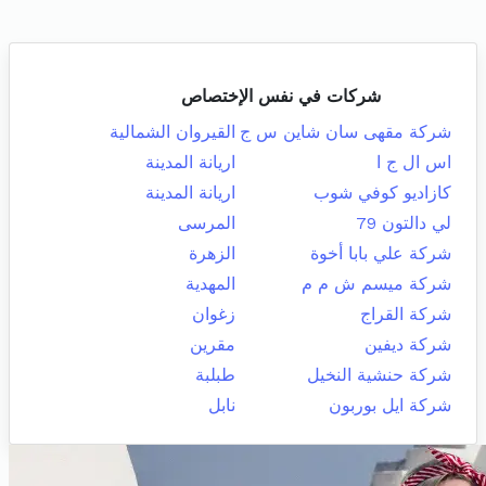
شركات في نفس الإختصاص
شركة مقهى سان شاين س ج
القيروان الشمالية
اس ال ج ا
اريانة المدينة
كازاديو كوفي شوب
اريانة المدينة
لي دالتون 79
المرسى
شركة علي بابا أخوة
الزهرة
شركة ميسم ش م م
المهدية
شركة القراج
زغوان
شركة ديفين
مقرين
شركة حنشية النخيل
طبلبة
شركة ايل بوربون
نابل