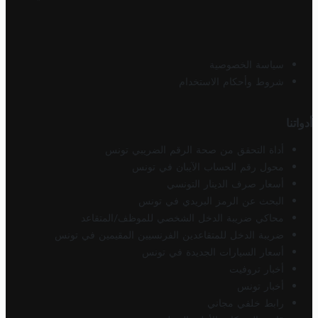
سياسة الخصوصية
شروط وأحكام الاستخدام
أدواتنا
أداة التحقق من صحة الرقم الضريبي تونس
محول رقم الحساب الآيبان في تونس
أسعار صرف الدينار التونسي
البحث عن الرمز البريدي في تونس
محاكي ضريبة الدخل الشخصي للموظف/المتقاعد
ضريبة الدخل للمتقاعدين الفرنسيين المقيمين في تونس
أسعار السيارات الجديدة في تونس
أخبار تروفيت
أخبار تونس
رابط خلفي مجاني