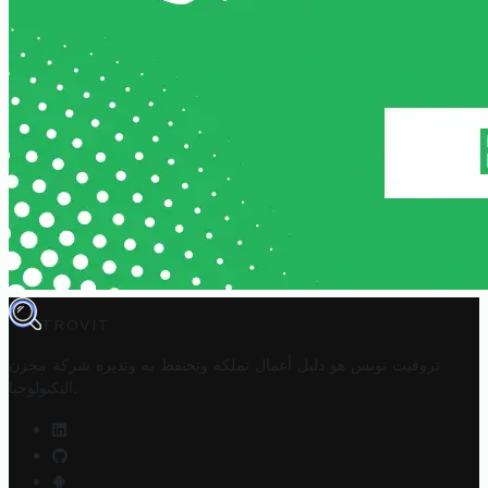
TROVIT
تروفيت تونس هو دليل أعمال تملكه وتحتفظ به وتديره
شركة مخزن
.
التكنولوجيا