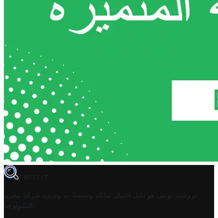
TROVIT
تروفيت تونس هو دليل أعمال تملكه وتحتفظ به وتديره
شركة مخزن
.
التكنولوجيا