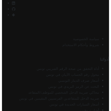
سياسة الخصوصية
شروط وأحكام الاستخدام
أدواتنا
أداة التحقق من صحة الرقم الضريبي تونس
محول رقم الحساب الآيبان في تونس
أسعار صرف الدينار التونسي
البحث عن الرمز البريدي في تونس
محاكي ضريبة الدخل الشخصي للموظف/المتقاعد
ضريبة الدخل للمتقاعدين الفرنسيين المقيمين في تونس
أسعار السيارات الجديدة في تونس
أخبار تروفيت