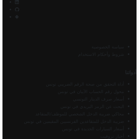
سياسة الخصوصية
شروط وأحكام الاستخدام
أدواتنا
أداة التحقق من صحة الرقم الضريبي تونس
محول رقم الحساب الآيبان في تونس
أسعار صرف الدينار التونسي
البحث عن الرمز البريدي في تونس
محاكي ضريبة الدخل الشخصي للموظف/المتقاعد
ضريبة الدخل للمتقاعدين الفرنسيين المقيمين في تونس
أسعار السيارات الجديدة في تونس
أخبار تروفيت