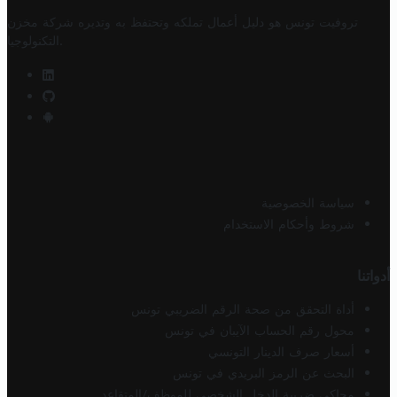
تروفيت تونس هو دليل أعمال تملكه وتحتفظ به وتديره
شركة مخزن
.
التكنولوجيا
سياسة الخصوصية
شروط وأحكام الاستخدام
أدواتنا
أداة التحقق من صحة الرقم الضريبي تونس
محول رقم الحساب الآيبان في تونس
أسعار صرف الدينار التونسي
البحث عن الرمز البريدي في تونس
محاكي ضريبة الدخل الشخصي للموظف/المتقاعد