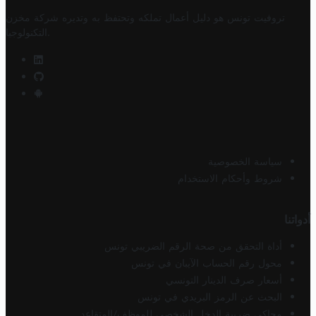
تروفيت تونس هو دليل أعمال تملكه وتحتفظ به وتديره
شركة مخزن
.
التكنولوجيا
سياسة الخصوصية
شروط وأحكام الاستخدام
أدواتنا
أداة التحقق من صحة الرقم الضريبي تونس
محول رقم الحساب الآيبان في تونس
أسعار صرف الدينار التونسي
البحث عن الرمز البريدي في تونس
محاكي ضريبة الدخل الشخصي للموظف/المتقاعد