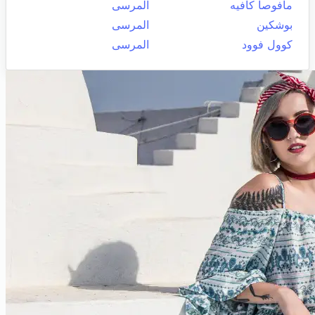
مافوصا كافيه
المرسى
بوشكين
المرسى
كوول فوود
المرسى