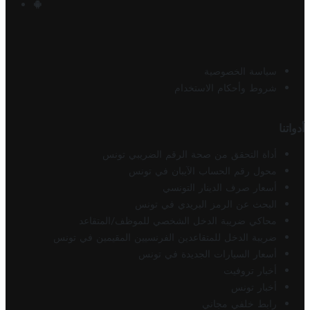
سياسة الخصوصية
شروط وأحكام الاستخدام
أدواتنا
أداة التحقق من صحة الرقم الضريبي تونس
محول رقم الحساب الآيبان في تونس
أسعار صرف الدينار التونسي
البحث عن الرمز البريدي في تونس
محاكي ضريبة الدخل الشخصي للموظف/المتقاعد
ضريبة الدخل للمتقاعدين الفرنسيين المقيمين في تونس
أسعار السيارات الجديدة في تونس
أخبار تروفيت
أخبار تونس
رابط خلفي مجاني