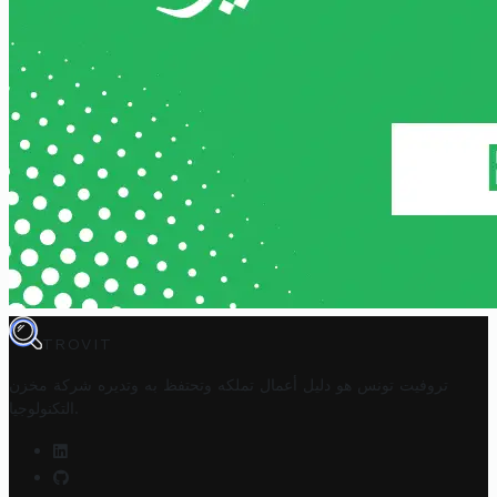
TROVIT
تروفيت تونس هو دليل أعمال تملكه وتحتفظ به وتديره
شركة مخزن
.
التكنولوجيا