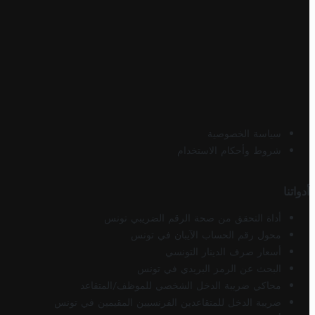
سياسة الخصوصية
شروط وأحكام الاستخدام
أدواتنا
أداة التحقق من صحة الرقم الضريبي تونس
محول رقم الحساب الآيبان في تونس
أسعار صرف الدينار التونسي
البحث عن الرمز البريدي في تونس
محاكي ضريبة الدخل الشخصي للموظف/المتقاعد
ضريبة الدخل للمتقاعدين الفرنسيين المقيمين في تونس