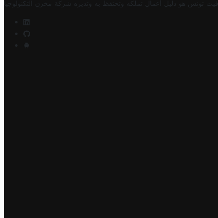
فيت تونس هو دليل أعمال تملكه وتحتفظ به وتديره
شركة مخزن التكنولوجيا