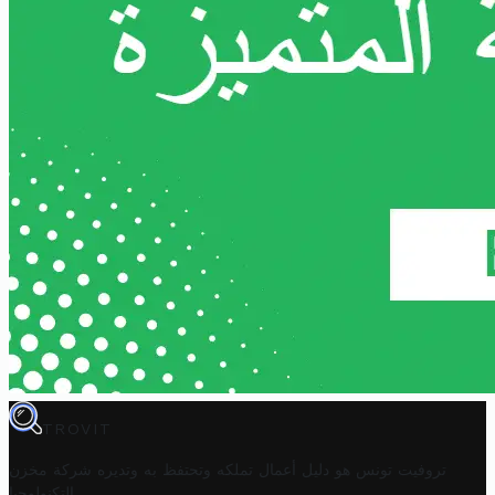
TROVIT
تروفيت تونس هو دليل أعمال تملكه وتحتفظ به وتديره
شركة مخزن
.
التكنولوجيا