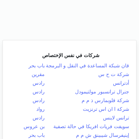
شركات في نفس الإختصاص
قان شبكة المساعدة في النقل و البرمجة
باب بحر
شركة ت ح س
مقرين
أدترانس
رادس
جنرال ترانسبور مولتيمودل
رادس
شركة قلوبمارس ذ م م
رادس
شركة ا ان اس ترنزيت
رواد
ترانس لاينس
رادس
سويفت فريات افريكا في حالة تصفية
بن عروس
إينيفرسال شيبينق ش م م
باب بحر