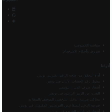
سياسة الخصوصية
شروط وأحكام الاستخدام
أدواتنا
أداة التحقق من صحة الرقم الضريبي تونس
محول رقم الحساب الآيبان في تونس
أسعار صرف الدينار التونسي
البحث عن الرمز البريدي في تونس
محاكي ضريبة الدخل الشخصي للموظف/المتقاعد
ضريبة الدخل للمتقاعدين الفرنسيين المقيمين في تونس
أسعار السيارات الجديدة في تونس