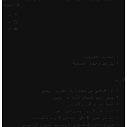
.
التكنولوجيا
سياسة الخصوصية
شروط وأحكام الاستخدام
أدواتنا
أداة التحقق من صحة الرقم الضريبي تونس
محول رقم الحساب الآيبان في تونس
أسعار صرف الدينار التونسي
البحث عن الرمز البريدي في تونس
محاكي ضريبة الدخل الشخصي للموظف/المتقاعد
ضريبة الدخل للمتقاعدين الفرنسيين المقيمين في تونس