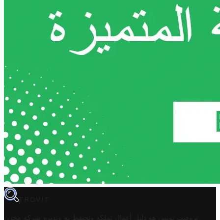
TROVIT
تروفيت تونس هو دليل أعمال تملكه وتحتفظ به وتديره
شركة مخزن