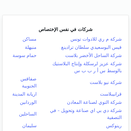
شركات في نفس الإختصاص
شركة م ري للادوات تونس
مساكن
قيس البوسعيدي سلطان ترادينغ
منيهلة
شركة الساحل الأخضر بلاست
حمام سوسة
شركة عزيز لرسكلة وإنتاج البلاستيك
بالوسط س أ ر ب ب س
صفاقس
شركة نيو بلاست
الجنوبية
قرانيبلاست
اريانة المدينة
شركة التوي لصناعة المعادن
الوردانين
شركة دي بي اي صناعة وتحويل - في
الساحلين
التصفية
رينوكس
سليمان