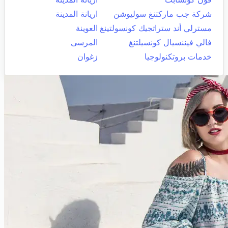
شركة جب ماركتنغ سوليوشن
اريانة المدينة
مسترلي أند ستراتجيك كونسولتينغ
العوينة
فالي فيننسيال كونسيلتنغ
المرسى
خدمات بروتكنولوجيا
زغوان