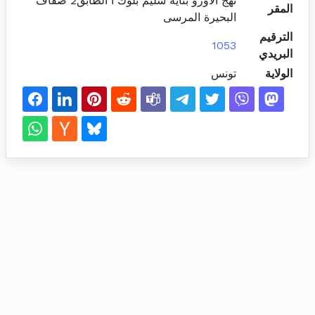
نهج الاورو بناية سليم بلوك أ الطابق2 ضفاف
المقر
البحيرة المرسى
الترقيم
1053
البريدي
الولاية
تونس