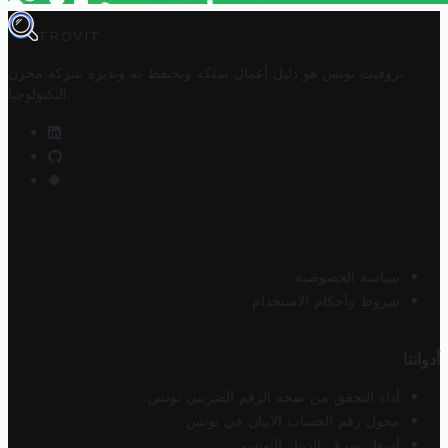
TROVIT
تروفيت تونس هو دليل أعمال تملكه وتحتفظ به وتديره
شركة مخزن
.
التكنولوجيا
سياسة الخصوصية
شروط وأحكام الاستخدام
أدواتنا
أداة التحقق من صحة الرقم الضريبي تونس
محول رقم الحساب الآيبان في تونس
أسعار صرف الدينار التونسي