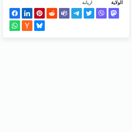
الولاية
اريانة