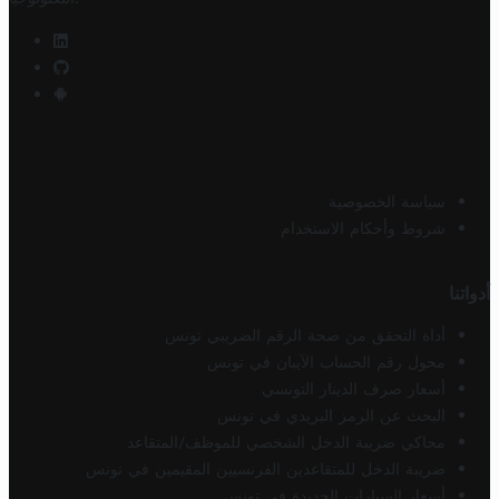
سياسة الخصوصية
شروط وأحكام الاستخدام
أدواتنا
أداة التحقق من صحة الرقم الضريبي تونس
محول رقم الحساب الآيبان في تونس
أسعار صرف الدينار التونسي
البحث عن الرمز البريدي في تونس
محاكي ضريبة الدخل الشخصي للموظف/المتقاعد
ضريبة الدخل للمتقاعدين الفرنسيين المقيمين في تونس
أسعار السيارات الجديدة في تونس