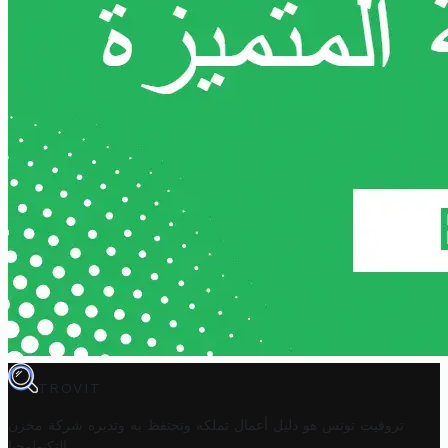
TROVIT
تروفيت تونس هو دليل أعمال تملكه وتحتفظ به وتديره
شركة مخزن
.
التكنولوجيا