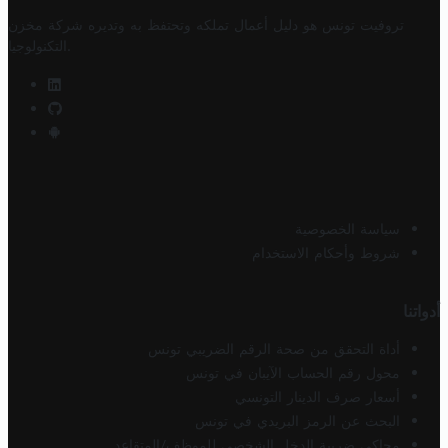
تروفيت تونس هو دليل أعمال تملكه وتحتفظ به وتديره
شركة مخزن
.
التكنولوجيا
سياسة الخصوصية
شروط وأحكام الاستخدام
أدواتنا
أداة التحقق من صحة الرقم الضريبي تونس
محول رقم الحساب الآيبان في تونس
أسعار صرف الدينار التونسي
البحث عن الرمز البريدي في تونس
محاكي ضريبة الدخل الشخصي للموظف/المتقاعد