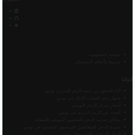
سياسة الخصوصية
شروط وأحكام الاستخدام
أدواتنا
أداة التحقق من صحة الرقم الضريبي تونس
محول رقم الحساب الآيبان في تونس
أسعار صرف الدينار التونسي
البحث عن الرمز البريدي في تونس
محاكي ضريبة الدخل الشخصي للموظف/المتقاعد
ضريبة الدخل للمتقاعدين الفرنسيين المقيمين في تونس
أسعار السيارات الجديدة في تونس