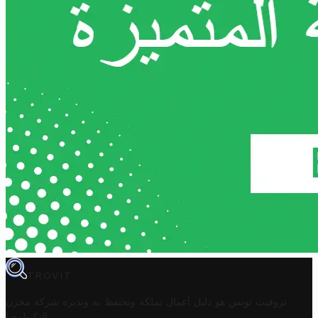
TROVIT
تروفيت تونس هو دليل أعمال تملكه وتحتفظ به وتديره
شركة مخزن
.
التكنولوجيا