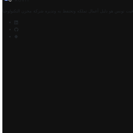
TROVIT
فيت تونس هو دليل أعمال تملكه وتحتفظ به وتديره
شركة مخزن التكنولوجيا