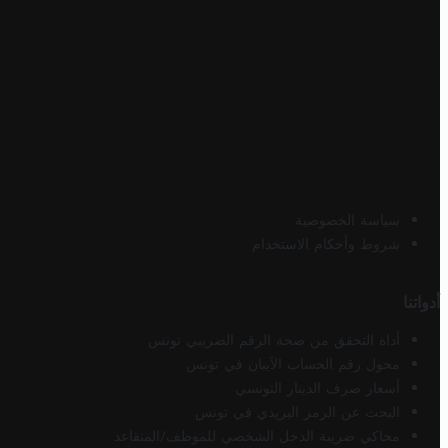
سياسة الخصوصية
شروط وأحكام الاستخدام
أدواتنا
أداة التحقق من صحة الرقم الضريبي تونس
محول رقم الحساب الآيبان في تونس
أسعار صرف الدينار التونسي
البحث عن الرمز البريدي في تونس
محاكي ضريبة الدخل الشخصي للموظف/المتقاعد