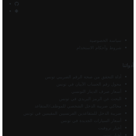
سياسة الخصوصية
شروط وأحكام الاستخدام
أدواتنا
أداة التحقق من صحة الرقم الضريبي تونس
محول رقم الحساب الآيبان في تونس
أسعار صرف الدينار التونسي
البحث عن الرمز البريدي في تونس
محاكي ضريبة الدخل الشخصي للموظف/المتقاعد
ضريبة الدخل للمتقاعدين الفرنسيين المقيمين في تونس
أسعار السيارات الجديدة في تونس
أخبار تروفيت
أخبار تونس