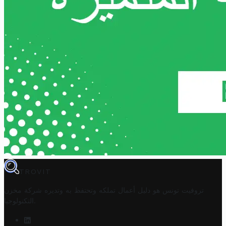
TROVIT
تروفيت تونس هو دليل أعمال تملكه وتحتفظ به وتديره
شركة مخزن
.
التكنولوجيا