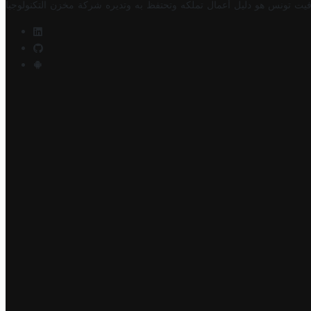
فيت تونس هو دليل أعمال تملكه وتحتفظ به وتديره
شركة مخزن التكنولوجيا