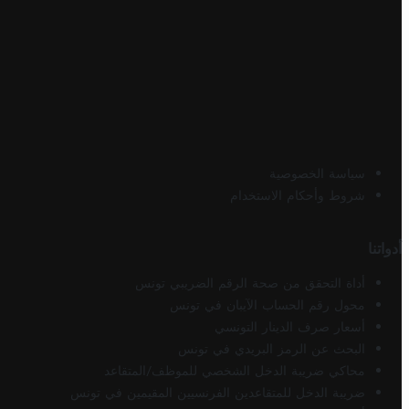
سياسة الخصوصية
شروط وأحكام الاستخدام
أدواتنا
أداة التحقق من صحة الرقم الضريبي تونس
محول رقم الحساب الآيبان في تونس
أسعار صرف الدينار التونسي
البحث عن الرمز البريدي في تونس
محاكي ضريبة الدخل الشخصي للموظف/المتقاعد
ضريبة الدخل للمتقاعدين الفرنسيين المقيمين في تونس