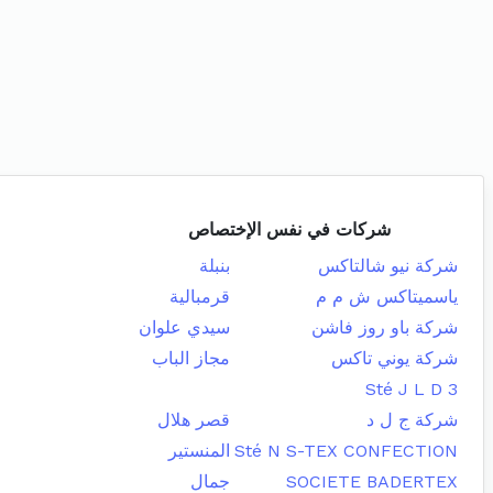
شركات في نفس الإختصاص
شركة نيو شالتاكس
بنبلة
ياسميتاكس ش م م
قرمبالية
شركة باو روز فاشن
سيدي علوان
شركة يوني تاكس
مجاز الباب
Sté J L D 3
شركة ج ل د
قصر هلال
Sté N S-TEX CONFECTION
المنستير
SOCIETE BADERTEX
جمال